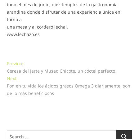
todo el mes de junio, diez templos de la gastronomía
arandina donde disfrutar de una experiencia única en
torno a
una mesa y al cordero lechal.
www.lechazo.es
Navegación
Previous
Previous
post:
Cereza del Jerte y Museo Chicote, un cóctel perfecto
de
Next
Next
entradas
post:
Pon en tu vida los ácidos grasos Omega 3 diariamente, son
de lo más beneficiosos
Search