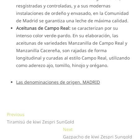
resgistradas y controladas, y a sus modernas
instalaciones de ordeño y envasado, en la Comunidad
de Madrid se garantiza una leche de máxima calidad.
Aceitunas de Campo Real:
se caracterizan por su
intenso color verde-pardo. En su elaboración, las
aceitunas de variedades Manzanilla de Campo Real y
Manzanilla Cacereña, son rajadas de forma
longitudinal y curadas al estilo Campo Real, utilizando
como aderezo ajo, tomillo, hinojo y orégano.
Las denominaciones de origen. MADRID
Navegación
Previous
Previous
post:
Tiramisú de kiwi Zespri SunGold
de
Next
Next
entradas
post:
Gazpacho de kiwi Zespri Sungold