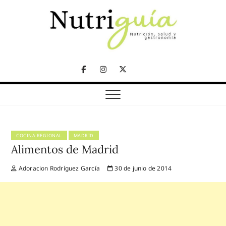
Skip
to
content
NUTRICIÓN, SALUD Y GASTRONOMÍA
Nutriguía (Desde
Facebook
Instagram
Twitter
2002)
Telegram
COCINA REGIONAL
MADRID
Alimentos de Madrid
Adoracion Rodríguez García
30 de junio de 2014