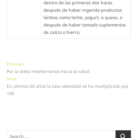
dentro de las primeras dos horas
después de haber ingerido productos
lácteos como leche, yogurt, o queso, o
después de haber tomado suplementos
de calcio o hierro.
Navegación
Previous
Previous
post:
Por la dieta mediterránea hacia la salud
de
Next
Next
entradas
post:
En últimos 60 años la tasa obesidad se ha multiplicado por
100
Search