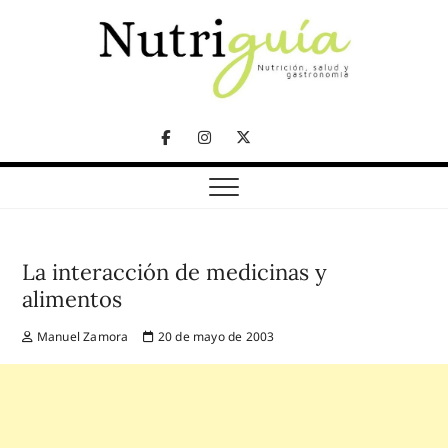
Skip
to
content
NUTRICIÓN, SALUD Y GASTRONOMÍA
Nutriguía (Desde
Facebook
Instagram
Twitter
2002)
Telegram
La interacción de medicinas y
alimentos
Manuel Zamora
20 de mayo de 2003