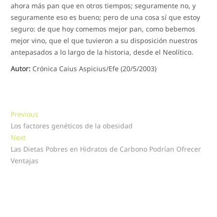
ahora más pan que en otros tiempos; seguramente no, y
seguramente eso es bueno; pero de una cosa sí que estoy
seguro: de que hoy comemos mejor pan, como bebemos
mejor vino, que el que tuvieron a su disposición nuestros
antepasados a lo largo de la historia, desde el Neolítico.
Autor:
Crónica Caius Aspicius/Efe (20/5/2003)
Navegación
Previous
Previous
post:
Los factores genéticos de la obesidad
de
Next
Next
entradas
post:
Las Dietas Pobres en Hidratos de Carbono Podrían Ofrecer
Ventajas