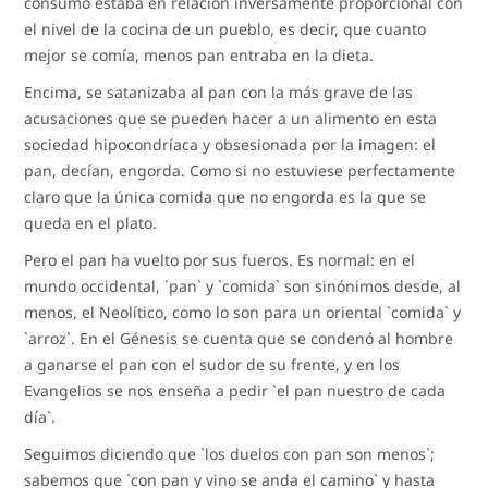
consumo estaba en relación inversamente proporcional con
el nivel de la cocina de un pueblo, es decir, que cuanto
mejor se comía, menos pan entraba en la dieta.
Encima, se satanizaba al pan con la más grave de las
acusaciones que se pueden hacer a un alimento en esta
sociedad hipocondríaca y obsesionada por la imagen: el
pan, decían, engorda. Como si no estuviese perfectamente
claro que la única comida que no engorda es la que se
queda en el plato.
Pero el pan ha vuelto por sus fueros. Es normal: en el
mundo occidental, `pan` y `comida` son sinónimos desde, al
menos, el Neolítico, como lo son para un oriental `comida` y
`arroz`. En el Génesis se cuenta que se condenó al hombre
a ganarse el pan con el sudor de su frente, y en los
Evangelios se nos enseña a pedir `el pan nuestro de cada
día`.
Seguimos diciendo que `los duelos con pan son menos`;
sabemos que `con pan y vino se anda el camino` y hasta