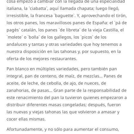
cosa empezó a cambiar con la llegada de una especialidad
italiana, la `ciabatta`, aquí llamada chapata; luego llegó,
irresistible, la francesa `baguette`. Y, aprovechando el tirón,
los otros panes, los maravillosos panes de España: el `pá de
pagès` catalán, los panes `de libreta` de la vieja Castilla, el
`molete` o `bolla` de los gallegos, los `picos` de los
andaluces y tantas y otras variedades que hoy tenemos a
nuestra disposición en las tahonas y, por supuesto, en la
oferta de los mejores restaurantes.
Pan blanco en múltiples variedades, pero también pan
integral, pan de centeno, de maíz, de mezclas… Panes de
aceite, de leche, de cebolla, de ajo, de nueces, de
zanahorias, de pasas… Gran parte de la responsabilidad de
este renacimiento del pan la tuvieron quienes empezaron a
distribuir diferentes masas congeladas; después, fueron
las nuevas y viejas tahonas las que volvieron a amasar y
cocer ellas mismas.
Afortunadamente, y no sólo para aumentar el consumo,