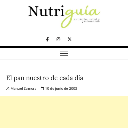
Skip
to
content
NUTRICIÓN, SALUD Y GASTRONOMÍA
Nutriguía (Desde
Facebook
Instagram
Twitter
2002)
Telegram
El pan nuestro de cada día
Manuel Zamora
10 de junio de 2003