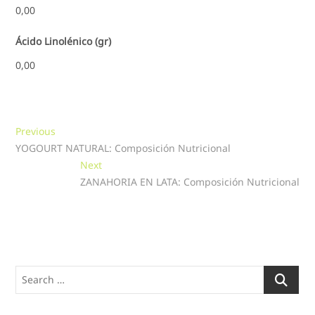
0,00
Ácido Linolénico (gr)
0,00
Navegación
Previous
Previous
post:
YOGOURT NATURAL: Composición Nutricional
de
Next
Next
entradas
post:
ZANAHORIA EN LATA: Composición Nutricional
Search
…