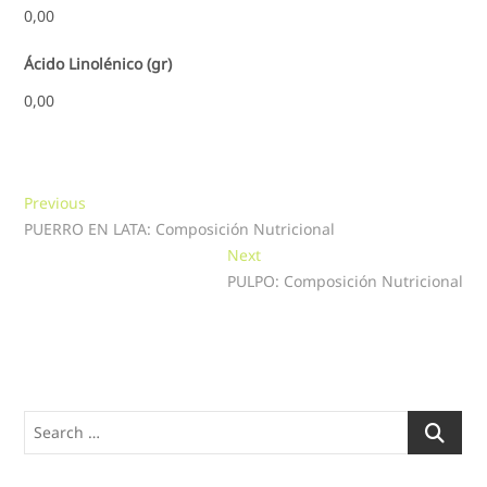
0,00
Ácido Linolénico (gr)
0,00
Navegación
Previous
Previous
post:
PUERRO EN LATA: Composición Nutricional
de
Next
Next
entradas
post:
PULPO: Composición Nutricional
Search
…