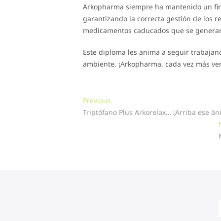
Arkopharma siempre ha mantenido un fi
garantizando la correcta gestión de los 
medicamentos caducados que se generan e
Este diploma les anima a seguir trabajan
ambiente. ¡Arkopharma, cada vez más ve
Navegación
Previous
Previous
post:
Triptófano Plus Arkorelax… ¡Arriba ese án
de
entradas