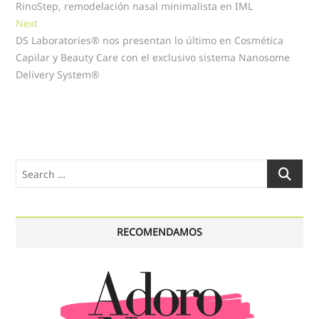
post:
RinoStep, remodelación nasal minimalista en IML
de
Next
Next
entradas
post:
DS Laboratories® nos presentan lo último en Cosmética
Capilar y Beauty Care con el exclusivo sistema Nanosome
Delivery System®
Search
…
RECOMENDAMOS