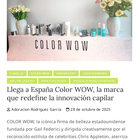
CABELLO
COLOR WOW
DREAM COAT
LEON DOWNING
MEL PELLEGRINI
NEW FLAG SPAIN
SERGIO ÁLVAREZ GONZÁLEZ
Llega a España Color WOW, la marca
que redefine la innovación capilar
Adoracion Rodríguez García
28 de octubre de 2025
COLOR WOW, la icónica firma de belleza estadounidense
fundada por Gail Federici y dirigida creativamente por el
reconocido estilista de celebrities Chris Appleton, aterriza