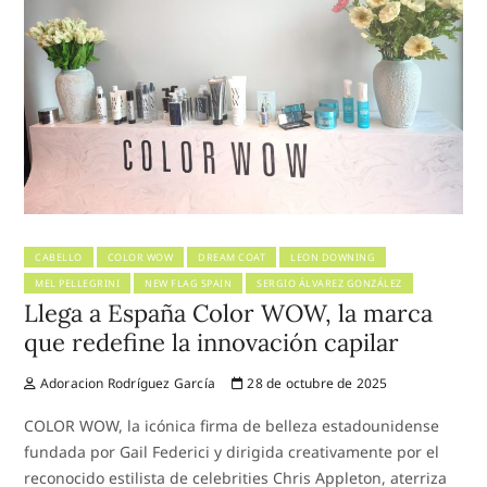
CABELLO
COLOR WOW
DREAM COAT
LEON DOWNING
MEL PELLEGRINI
NEW FLAG SPAIN
SERGIO ÁLVAREZ GONZÁLEZ
Llega a España Color WOW, la marca
que redefine la innovación capilar
Adoracion Rodríguez García
28 de octubre de 2025
COLOR WOW, la icónica firma de belleza estadounidense
fundada por Gail Federici y dirigida creativamente por el
reconocido estilista de celebrities Chris Appleton, aterriza