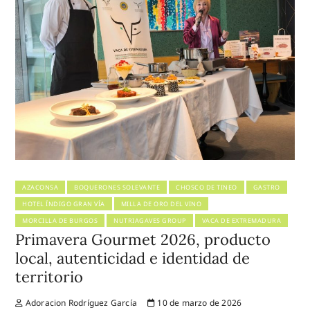
AZACONSA
BOQUERONES SOLEVANTE
CHOSCO DE TINEO
GASTRO
HOTEL ÍNDIGO GRAN VÍA
MILLA DE ORO DEL VINO
MORCILLA DE BURGOS
NUTRIAGAVES GROUP
VACA DE EXTREMADURA
Primavera Gourmet 2026, producto
local, autenticidad e identidad de
territorio
Adoracion Rodríguez García
10 de marzo de 2026