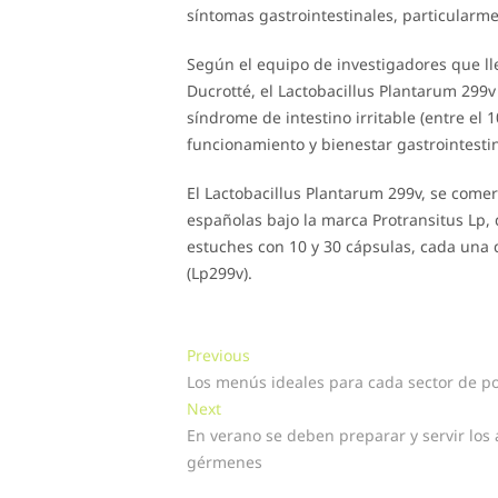
síntomas gastrointestinales, particularme
Según el equipo de investigadores que lle
Ducrotté, el Lactobacillus Plantarum 299
síndrome de intestino irritable (entre el 
funcionamiento y bienestar gastrointesti
El Lactobacillus Plantarum 299v, se comer
españolas bajo la marca Protransitus Lp,
estuches con 10 y 30 cápsulas, cada una d
(Lp299v).
Navegación
Previous
Previous
post:
Los menús ideales para cada sector de p
de
Next
Next
entradas
post:
En verano se deben preparar y servir los 
gérmenes