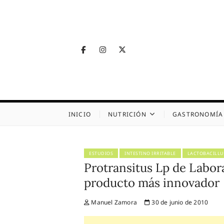
Skip
to
content
Facebook
Instagram
Twitter
Telegram
Nutrig
NUTRICIÓN, SALUD
INICIO
NUTRICIÓN
GASTRONOMÍA
ESTUDIOS
INTESTINO IRRITABLE
LACTOBACILLU
Protransitus Lp de Labor
producto más innovador
Manuel Zamora
30 de junio de 2010