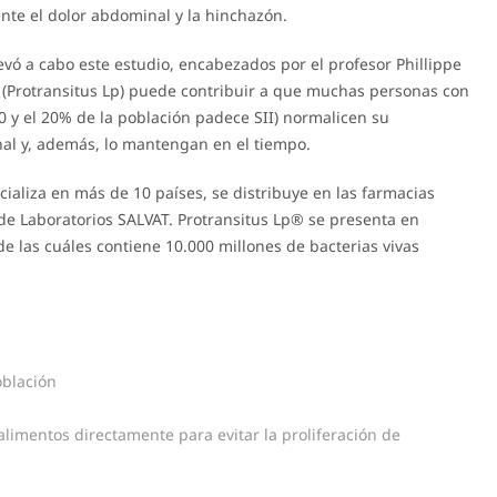
nte el dolor abdominal y la hinchazón.
vó a cabo este estudio, encabezados por el profesor Phillippe
v (Protransitus Lp) puede contribuir a que muchas personas con
10 y el 20% de la población padece SII) normalicen su
nal y, además, lo mantengan en el tiempo.
cializa en más de 10 países, se distribuye en las farmacias
 de Laboratorios SALVAT. Protransitus Lp® se presenta en
e las cuáles contiene 10.000 millones de bacterias vivas
oblación
alimentos directamente para evitar la proliferación de