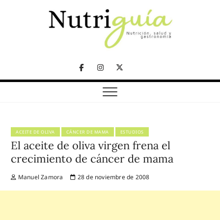
Skip
to
content
NUTRICIÓN, SALUD Y GASTRONOMÍA
Nutriguía (Desde
Facebook
Instagram
Twitter
2002)
Telegram
ACEITE DE OLIVA
CÁNCER DE MAMA
ESTUDIOS
El aceite de oliva virgen frena el
crecimiento de cáncer de mama
Manuel Zamora
28 de noviembre de 2008