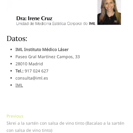
Datos:
IML Instituto Médico Láser
Paseo Gral Martínez Campos, 33
28010 Madrid
Tel.:
917 024 627
consulta@iml.es
IML
Navegación
Previous
Previous
post:
Skrei a la sartén con salsa de vino tinto (Bacalao a la sartén
de
con salsa de vino tinto)