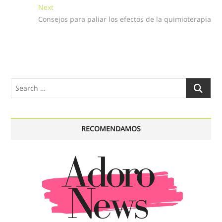
entradas
Next
Next
post:
Consejos para paliar los efectos de la quimioterapia
Search
…
RECOMENDAMOS