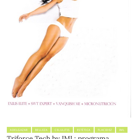
ADELGAZAR
BELLEZA
CELULITIS
ESTÉTICA
FLACIDEZ
IML
Triforce Tech by IML: programa