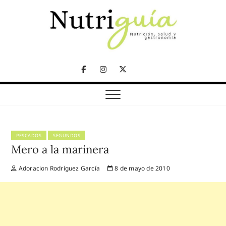
Skip
to
content
NUTRICIÓN, SALUD Y GASTRONOMÍA
Nutriguía (Desde
Facebook
Instagram
Twitter
2002)
Telegram
PESCADOS
SEGUNDOS
Mero a la marinera
Adoracion Rodríguez García
8 de mayo de 2010