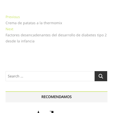
Navegación
Previous
Previous
post:
Crema de patatas a la thermomix
de
Next
Next
entradas
post:
Factores desencadenantes del desarrollo de diabetes tipo 2
desde la infancia
Search
…
RECOMENDAMOS