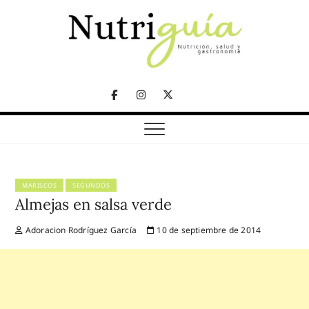
Skip
to
content
NUTRICIÓN, SALUD Y GASTRONOMÍA
Nutriguía (Desde
Facebook
Instagram
Twitter
2002)
Telegram
MARISCOS
SEGUNDOS
Almejas en salsa verde
Adoracion Rodríguez García
10 de septiembre de 2014