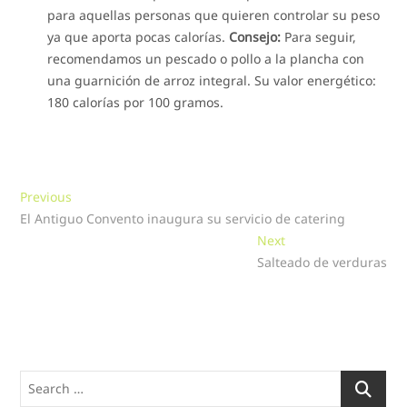
para aquellas personas que quieren controlar su peso
ya que aporta pocas calorías.
Consejo:
Para seguir,
recomendamos un pescado o pollo a la plancha con
una guarnición de arroz integral. Su valor energético:
180 calorías por 100 gramos.
Navegación
Previous
Previous
post:
El Antiguo Convento inaugura su servicio de catering
de
Next
Next
entradas
post:
Salteado de verduras
Search
…