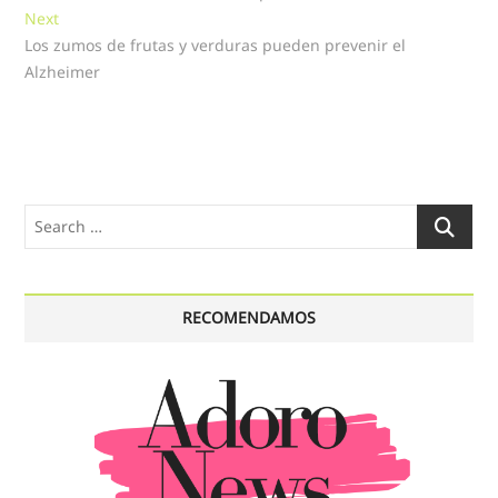
de
Next
Next
entradas
post:
Los zumos de frutas y verduras pueden prevenir el
Alzheimer
Search
…
RECOMENDAMOS