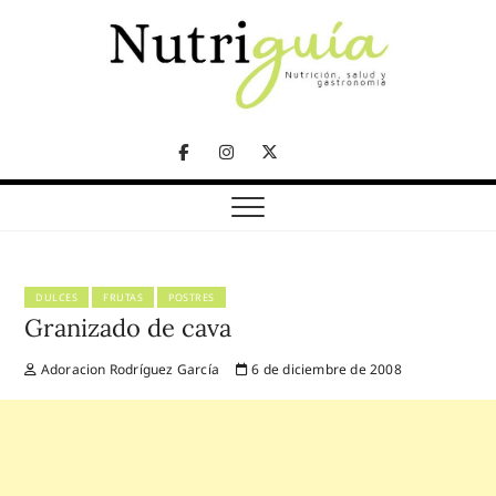
Skip
to
content
NUTRICIÓN, SALUD Y GASTRONOMÍA
Nutriguía (Desde
Facebook
Instagram
Twitter
2002)
Telegram
DULCES
FRUTAS
POSTRES
Granizado de cava
Adoracion Rodríguez García
6 de diciembre de 2008