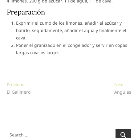
4 limones, 200 g de azúcar, 1 l de agua, 1 l de cava.
Preparación
Exprimir el zumo de los limones, añadir el azúcar y
batirlo, seguidamente, añadir el agua y finalmente el
cava.
Poner el granizado en el congelador y servir en copas
largas o vasos largos.
Navegación
Previous
Next
Previous
Next
post:
post:
El Gallinero
Angulas
de
entradas
Search