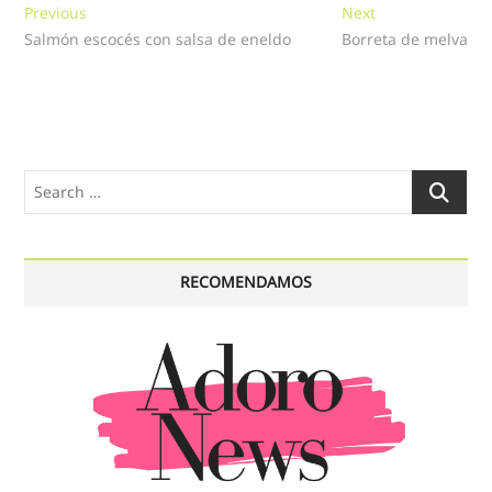
Navegación
Previous
Next
Previous
Next
post:
post:
Salmón escocés con salsa de eneldo
Borreta de melva
de
entradas
Search
…
RECOMENDAMOS