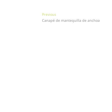
Navegación
Previous
Previous
post:
Canapé de mantequilla de anchoa
de
entradas