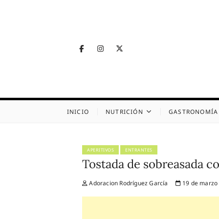
Skip
to
content
Facebook
Instagram
Twitter
Telegram
Nutrig
NUTRICIÓN, SALUD
INICIO
NUTRICIÓN
GASTRONOMÍA
APERITIVOS
ENTRANTES
Tostada de sobreasada con
Adoracion Rodríguez García
19 de marzo