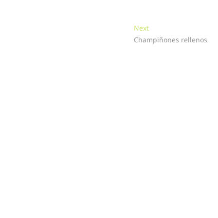
Next
Next
post:
Champiñones rellenos