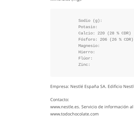
	Sodio (g):

	Potasio:

	Calcio: 220 (28 % CDR)

	Fósforo: 206 (26 % CDR)

	Magnesio:

	Hierro:

	Flúor:

Empresa: Nestlé España SA. Edificio Nest
Contacto:
www.nestle.es. Servicio de información a
www.todochocolate.com