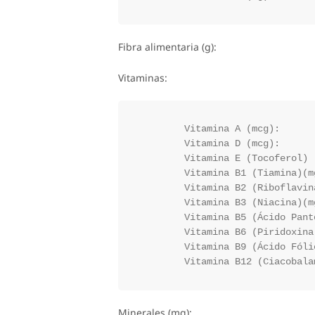
Fibra alimentaria (g):
Vitaminas:
	Vitamina A (mcg):

	Vitamina D (mcg):

	Vitamina E (Tocoferol) (mg):

	Vitamina B1 (Tiamina)(mg):

	Vitamina B2 (Riboflavina)(mg):

	Vitamina B3 (Niacina)(mg):

	Vitamina B5 (Ácido Pantoténico):

	Vitamina B6 (Piridoxina)(mg):

	Vitamina B9 (Ácido Fólico)(mg):

Minerales (mg):