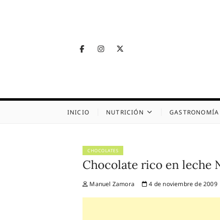
Skip
to
content
Facebook
Instagram
Twitter
Telegram
Nutrig
NUTRICIÓN, SALUD
INICIO
NUTRICIÓN
GASTRONOMÍA
CHOCOLATES
Chocolate rico en leche 
Manuel Zamora
4 de noviembre de 2009