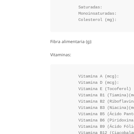
	Saturadas:

	Monoinsaturadas:

Fibra alimentaria (g):
Vitaminas:
	Vitamina A (mcg):

	Vitamina D (mcg):

	Vitamina E (Tocoferol) (mg):

	Vitamina B1 (Tiamina)(mg):

	Vitamina B2 (Riboflavina)(mg):

	Vitamina B3 (Niacina)(mg):

	Vitamina B5 (Ácido Pantoténico):

	Vitamina B6 (Piridoxina)(mg):

	Vitamina B9 (Ácido Fólico)(mg):
