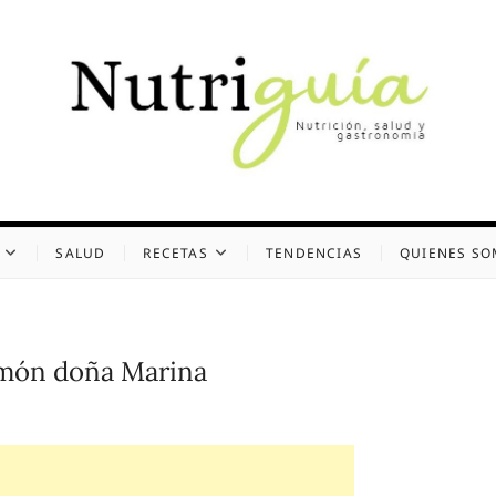
uía (Desde 2002)
 Y GASTRONOMÍA
SALUD
RECETAS
TENDENCIAS
QUIENES S
amón doña Marina