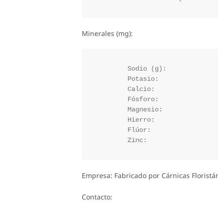
Minerales (mg):
	Sodio (g):

	Potasio:

	Calcio:

	Fósforo:

	Magnesio:

	Hierro:

	Flúor:

Empresa: Fabricado por Cárnicas Floristán
Contacto: