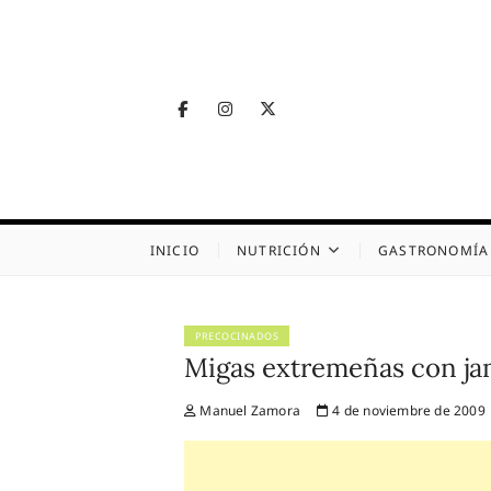
Skip
to
content
Facebook
Instagram
Twitter
Telegram
Nutrig
NUTRICIÓN, SALUD
INICIO
NUTRICIÓN
GASTRONOMÍA
PRECOCINADOS
Migas extremeñas con j
Manuel Zamora
4 de noviembre de 2009