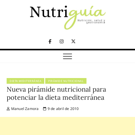
Skip
to
content
NUTRICIÓN, SALUD Y GASTRONOMÍA
Nutriguía (Desde
Facebook
Instagram
Twitter
2002)
Telegram
DIETA MEDITERRÁNEA
PIRÁMIDE NUTRICIONAL
Nueva pirámide nutricional para
potenciar la dieta mediterránea
Manuel Zamora
9 de abril de 2010