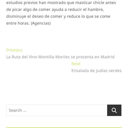
estudios previos han mostrado que masticar chicle antes
de picar algo de comer ayuda a reducir el hambre,
disminuye el deseo de comer y reduce lo que se come
entre horas. (Agencias)
Navegación
Previous
Previous
post:
La Ruta del Vino Montilla-Moriles se presenta en Madrid
de
Next
Next
entradas
post:
Ensalada de judías verdes
Search
…