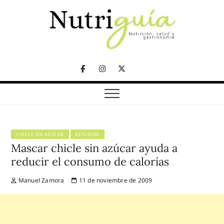
Skip
to
content
NUTRICIÓN, SALUD Y GASTRONOMÍA
Nutriguía (Desde
Facebook
Instagram
Twitter
2002)
Telegram
CHICLE SIN AZÚCAR
ESTUDIOS
Mascar chicle sin azúcar ayuda a
reducir el consumo de calorías
Manuel Zamora
11 de noviembre de 2009