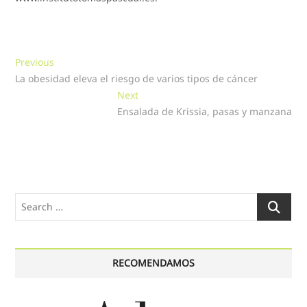
Navegación
Previous
Previous
post:
La obesidad eleva el riesgo de varios tipos de cáncer
de
Next
Next
entradas
post:
Ensalada de Krissia, pasas y manzana
Search
…
RECOMENDAMOS