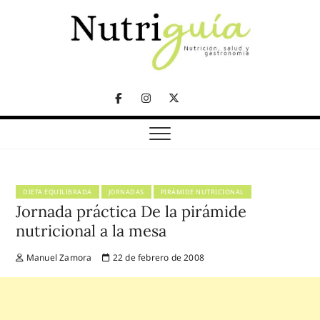
Skip
to
content
NUTRICIÓN, SALUD Y GASTRONOMÍA
Nutriguía (Desde
Facebook
Instagram
Twitter
2002)
Telegram
DIETA EQUILIBRADA
JORNADAS
PIRÁMIDE NUTRICIONAL
Jornada práctica De la pirámide
nutricional a la mesa
Manuel Zamora
22 de febrero de 2008