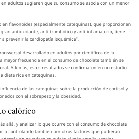
os en adultos sugieren que su consumo se asocia con un menor
co en flavonoides (especialmente catequinas), que proporcionan
gran antioxidante, anti-trombótico y anti-inflamatorio, tiene
 a prevenir la cardiopatía isquémica”.
ransversal desarrollado en adultos por científicos de la
na mayor frecuencia en el consumo de chocolate también se
oral. Además, estos resultados se confirmaron en un estudio
a dieta rica en catequinas.
 influencia de las catequinas sobre la producción de cortisol y
cionados con el sobrepeso y la obesidad.
to calórico
más allá, y analizar lo que ocurre con el consumo de chocolate
ncia controlando también por otros factores que pudieran
io, además de novedoso es quizás el más amplio y mejor