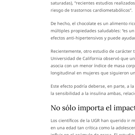
saturadas), “recientes estudios realizad
riesgo de trastornos cardiometabólicos”.
De hecho, el chocolate es un alimento ri
múltiples propiedades saludables: “es un 
efectos anti-hipertensivos y puede ayudar
Recientemente, otro estudio de carácter t
Universidad de California observó que u
asocia con un menor índice de masa corp
longitudinal en mujeres que siguieron un
Este efecto podría deberse, en parte, a la
la sensibilidad a la insulina ambas, rela
No sólo importa el impac
Los científicos de la UGR han querido ir 
en una edad tan crítica como la adolesce
influir en el acúmulo de grasa. El estud