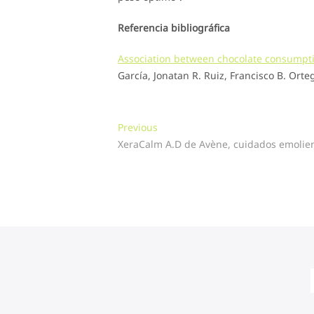
Referencia bibliográfica
Association between chocolate consumpti
García, Jonatan R. Ruiz, Francisco B. Orteg
Navegación
Previous
Previous
post:
XeraCalm A.D de Avène, cuidados emolien
de
entradas