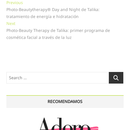
Navegación
Previous
Previous
post:
Photo-Beautytherapy® Day and Night de Talika:
de
tratamiento de energía e hidratación
entradas
Next
Next
post:
Photo-Beauty Therapy de Talika: primer programa de
cosmética facial a través de la luz
Search
…
RECOMENDAMOS