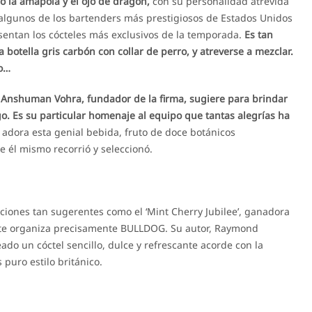
o la amapola y el ojo de dragón,
con su personalidad atrevida
 algunos de los bartenders más prestigiosos de Estados Unidos
sentan los cócteles más exclusivos de la temporada.
Es tan
a botella gris carbón con collar de perro, y atreverse a mezclar.
do…
 Anshuman Vohra, fundador de la firma, sugiere para brindar
o. Es su particular homenaje al equipo que tantas alegrías ha
 adora esta genial bebida, fruto de doce botánicos
e él mismo recorrió y seleccionó.
ciones tan sugerentes como el ‘Mint Cherry Jubilee’, ganadora
te organiza precisamente BULLDOG. Su autor, Raymond
do un cóctel sencillo, dulce y refrescante acorde con la
puro estilo británico.