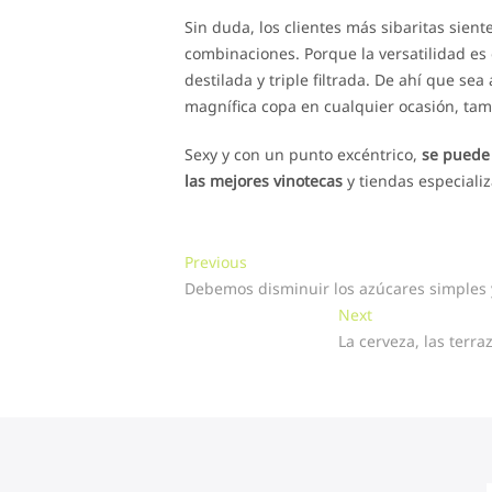
Sin duda, los clientes más sibaritas sie
combinaciones. Porque la versatilidad es 
destilada y triple filtrada. De ahí que s
magnífica copa en cualquier ocasión, tam
Sexy y con un punto excéntrico,
se puede 
las mejores vinotecas
y tiendas especiali
Navegación
Previous
Previous
post:
Debemos disminuir los azúcares simples y 
de
Next
Next
entradas
post:
La cerveza, las terr