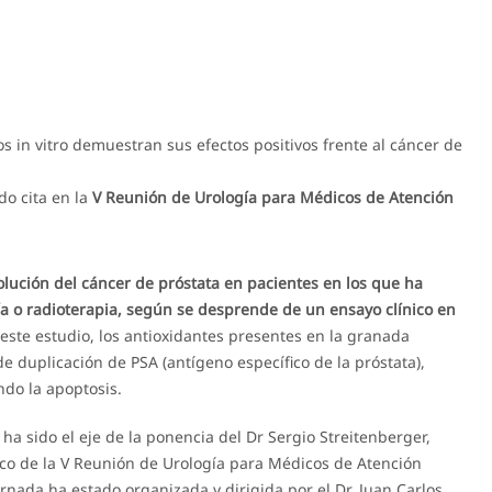
s in vitro demuestran sus efectos positivos frente al cáncer de
do cita en la
V Reunión de Urología para Médicos de Atención
olución del cáncer de próstata en pacientes en los que ha
gía o radioterapia, según se desprende de un ensayo clínico en
ste estudio, los antioxidantes presentes en la granada
e duplicación de PSA (antígeno específico de la próstata),
ndo la apoptosis.
 ha sido el eje de la ponencia del Dr Sergio Streitenberger,
rco de la V Reunión de Urología para Médicos de Atención
ornada ha estado organizada y dirigida por el Dr. Juan Carlos