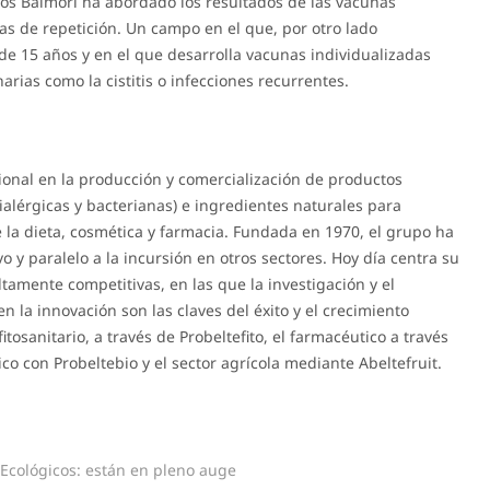
los Balmori ha abordado los resultados de las vacunas
ias de repetición. Un campo en el que, por otro lado
e 15 años y en el que desarrolla vacunas individualizadas
rias como la cistitis o infecciones recurrentes.
ional en la producción y comercialización de productos
tialérgicas y bacterianas) e ingredientes naturales para
la dieta, cosmética y farmacia. Fundada en 1970, el grupo ha
 y paralelo a la incursión en otros sectores. Hoy día centra su
ltamente competitivas, en las que la investigación y el
 la innovación son las claves del éxito y el crecimiento
itosanitario, a través de Probeltefito, el farmacéutico a través
co con Probeltebio y el sector agrícola mediante Abeltefruit.
 Ecológicos: están en pleno auge