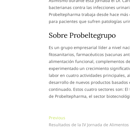
Asimismo durante esta jornada el Dr. Car
bacterianas contra las infecciones urinar
Probeltepharma trabaja desde hace más d
para pacientes que sufren patologías urina
Sobre Probeltegrupo
Es un grupo empresarial líder a nivel nac
fitosanitarios, farmacéuticos (vacunas an
alimentación funcional, complementos de 
experimentado un crecimiento significativo
labor en cuatro actividades principales, a
desarrollo de nuevos productos basados en
continuado. Estos cuatro sectores son: El f
de Probeltepharma, el sector biotecnológi
Navegación
Previous
Previous
post:
Resultados de la IV Jornada de Alimentos
de