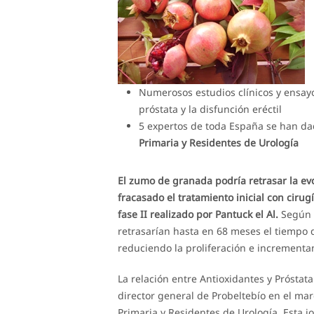
Numerosos estudios clínicos y ensayo
próstata y la disfunción eréctil
5 expertos de toda España se han da
Primaria y Residentes de Urología
El zumo de granada podría retrasar la ev
fracasado el tratamiento inicial con ciru
fase II realizado por Pantuck el Al.
Según e
retrasarían hasta en 68 meses el tiempo d
reduciendo la proliferación e incrementa
La relación entre Antioxidantes y Próstata
director general de Probeltebío en el ma
Primaria y Residentes de Urología. Esta j