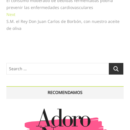
post:
El consumo moderado de bebidas fermentadas podría
de
prevenir las enfermedades cardiovasculares
entradas
Next
Next
post:
S.M. el Rey Don Juan Carlos de Borbón, con nuestro aceite
de oliva
Search
…
RECOMENDAMOS