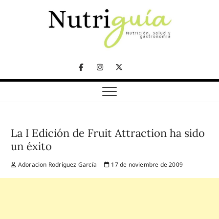
Skip
to
content
NUTRICIÓN, SALUD Y GASTRONOMÍA
Nutriguía (Desde
Facebook
Instagram
Twitter
2002)
Telegram
La I Edición de Fruit Attraction ha sido
un éxito
Adoracion Rodríguez García
17 de noviembre de 2009