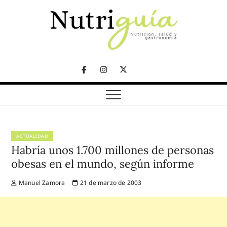
Skip
to
content
NUTRICIÓN, SALUD Y GASTRONOMÍA
Nutriguía (Desde
Facebook
Instagram
Twitter
2002)
Telegram
ACTUALIDAD
Habría unos 1.700 millones de personas
obesas en el mundo, según informe
Manuel Zamora
21 de marzo de 2003