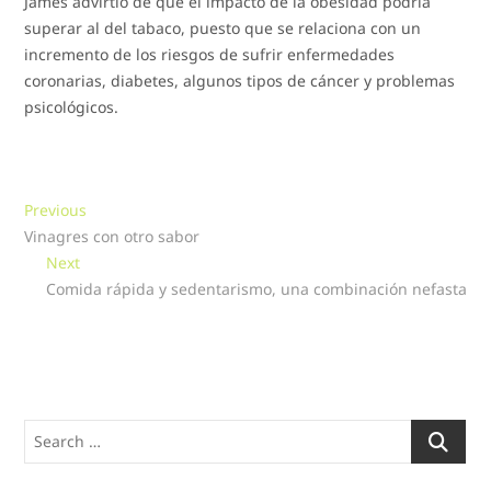
James advirtió de que el impacto de la obesidad podría
superar al del tabaco, puesto que se relaciona con un
incremento de los riesgos de sufrir enfermedades
coronarias, diabetes, algunos tipos de cáncer y problemas
psicológicos.
Navegación
Previous
Previous
post:
Vinagres con otro sabor
de
Next
Next
entradas
post:
Comida rápida y sedentarismo, una combinación nefasta
Search
…