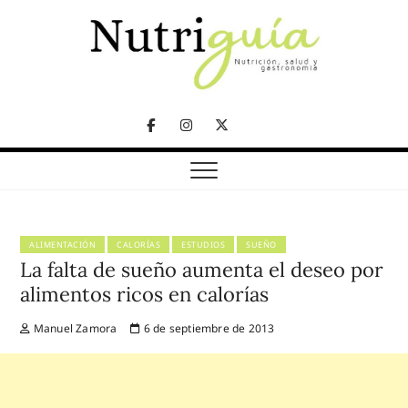
Skip
to
content
NUTRICIÓN, SALUD Y GASTRONOMÍA
Nutriguía (Desde
Facebook
Instagram
Twitter
2002)
Telegram
ALIMENTACIÓN
CALORÍAS
ESTUDIOS
SUEÑO
La falta de sueño aumenta el deseo por
alimentos ricos en calorías
Manuel Zamora
6 de septiembre de 2013