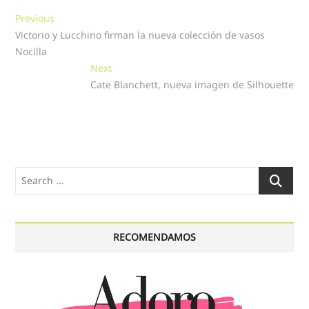
Navegación
Previous
Previous
post:
Victorio y Lucchino firman la nueva colección de vasos
de
Nocilla
entradas
Next
Next
post:
Cate Blanchett, nueva imagen de Silhouette
Search
…
RECOMENDAMOS