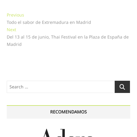
Navegación
Previous
Previous
post:
Todo el sabor de Extremadura en Madrid
de
Next
Next
entradas
post:
Del 13 al 15 de junio, Thai Festival en la Plaza de España de
Madrid
Search
…
RECOMENDAMOS