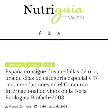
Skip
to
content
NUTRICIÓN, SALUD Y GASTRONOMÍA
Nutriguía (Desde
Facebook
Instagram
Twitter
2002)
Telegram
CONCURSOS
ECOLOGÍA
VINOS
España consigue dos medallas de oro,
una de ellas de categoría especial y 17
recomendaciones en el Concurso
Internacional de vinos en la Feria
Ecológica Biofach-2008
Manuel Zamora
11 de marzo de 2008