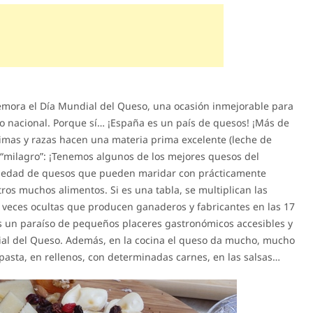
emora el Día Mundial del Queso, una ocasión inmejorable para
io nacional. Porque sí… ¡España es un país de quesos! ¡Más de
limas y razas hacen una materia prima excelente (leche de
l “milagro”: ¡Tenemos algunos de los mejores quesos del
riedad de quesos que pueden maridar con prácticamente
ros muchos alimentos. Si es una tabla, se multiplican las
a veces ocultas que producen ganaderos y fabricantes en las 17
 un paraíso de pequeños placeres gastronómicos accesibles y
dial del Queso. Además, en la cocina el queso da mucho, mucho
asta, en rellenos, con determinadas carnes, en las salsas…