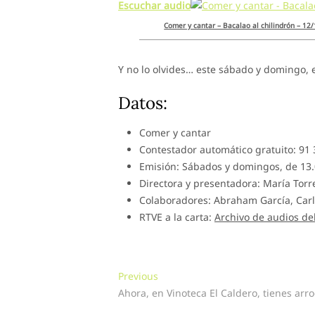
Escuchar audio
Comer y cantar – Bacalao al chilindrón – 12
Y no lo olvides… este sábado y domingo, 
Datos:
Comer y cantar
Contestador automático gratuito: 91
Emisión: Sábados y domingos, de 13.
Directora y presentadora: María Torr
Colaboradores: Abraham García, Carl
RTVE a la carta:
Archivo de audios d
Navegación
Previous
Previous
post:
Ahora, en Vinoteca El Caldero, tienes arro
de