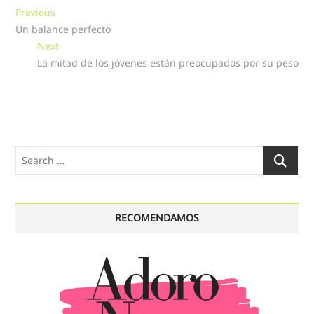
Navegación
Previous
Previous
post:
Un balance perfecto
de
Next
Next
entradas
post:
La mitad de los jóvenes están preocupados por su peso
Search
…
RECOMENDAMOS