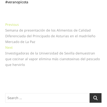
#veranopicota
Navegación
Previous
Previous
post:
Semana de presentación de los Alimentos de Calidad
de
Diferenciada del Principado de Asturias en el madrileño
entradas
Mercado de La Paz
Next
Next
post:
Investigadoras de la Universidad de Sevilla demuestran
que cocinar al vapor elimina más cianotoxinas del pescado
que hervirlo
Search
…