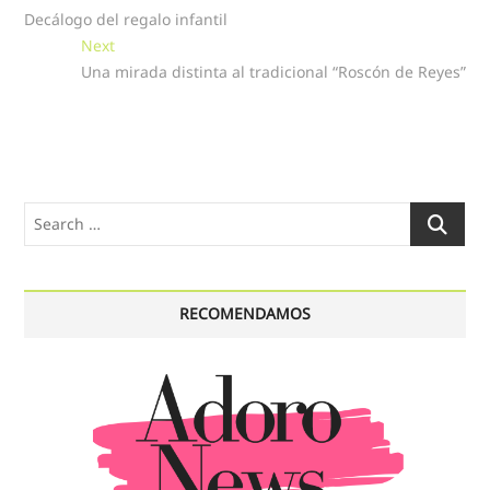
post:
Decálogo del regalo infantil
de
Next
Next
entradas
post:
Una mirada distinta al tradicional “Roscón de Reyes”
Search
…
RECOMENDAMOS