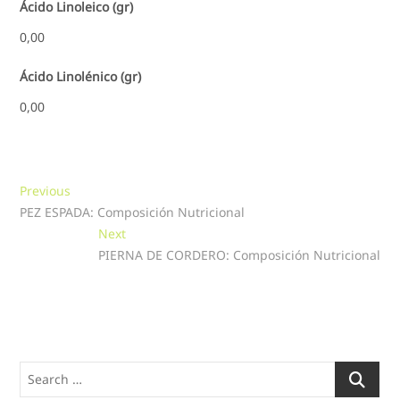
Ácido Linoleico (gr)
0,00
Ácido Linolénico (gr)
0,00
Navegación
Previous
Previous
post:
PEZ ESPADA: Composición Nutricional
de
Next
Next
entradas
post:
PIERNA DE CORDERO: Composición Nutricional
Search
…