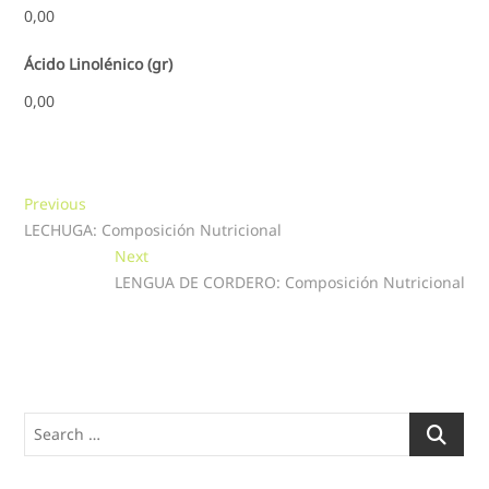
0,00
Ácido Linolénico (gr)
0,00
Navegación
Previous
Previous
post:
LECHUGA: Composición Nutricional
de
Next
Next
entradas
post:
LENGUA DE CORDERO: Composición Nutricional
Search
…