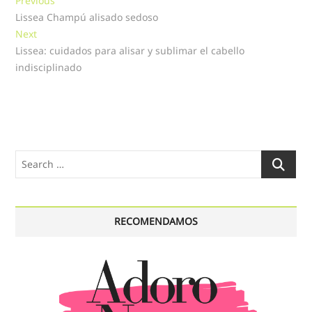
Navegación
Previous
post:
Lissea Champú alisado sedoso
de
Next
Next
entradas
post:
Lissea: cuidados para alisar y sublimar el cabello
indisciplinado
Search
…
RECOMENDAMOS