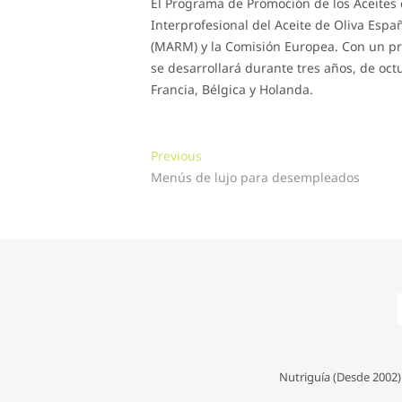
El Programa de Promoción de los Aceites 
Interprofesional del Aceite de Oliva Esp
(MARM) y la Comisión Europea. Con un pr
se desarrollará durante tres años, de oc
Francia, Bélgica y Holanda.
Navegación
Previous
Previous
post:
Menús de lujo para desempleados
de
entradas
Nutriguía (Desde 2002)