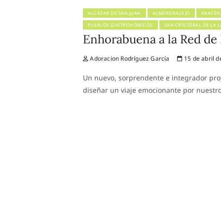
ALCÁZAR DE SAN JUAN
ALMENDRALEJO
ARACEN
PUEBLOS GASTRONÓMICOS
SAN CRISTÓBAL DE LA 
Enhorabuena a la Red de
Adoracion Rodríguez García
15 de abril d
Un nuevo, sorprendente e integrador proy
diseñar un viaje emocionante por nuestr