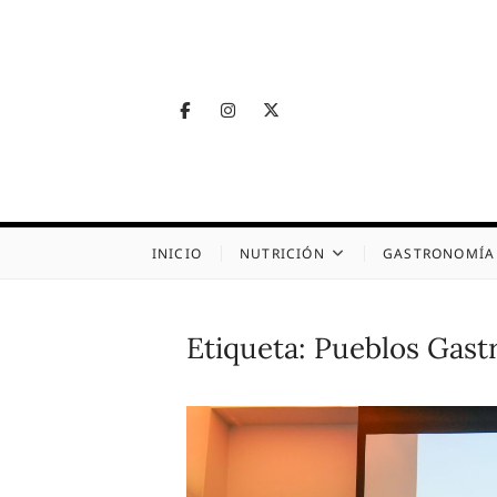
Skip
to
content
Facebook
Instagram
Twitter
Telegram
Nutrig
NUTRICIÓN, SALUD
INICIO
NUTRICIÓN
GASTRONOMÍA
Etiqueta:
Pueblos Gast