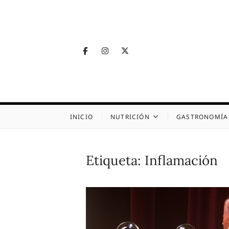
Skip
to
content
Facebook
Instagram
Twitter
Telegram
Nutrig
NUTRICIÓN, SALUD
INICIO
NUTRICIÓN
GASTRONOMÍA
Etiqueta:
Inflamación