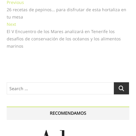
Navegación
Previous
Previous
post:
26 recetas de pepinos… para disfrutar de esta hortaliza en
de
tu mesa
entradas
Next
Next
post:
El V Encuentro de los Mares analizará en Tenerife los
desafíos de conservación de los océanos y los alimentos
marinos
Search
…
RECOMENDAMOS