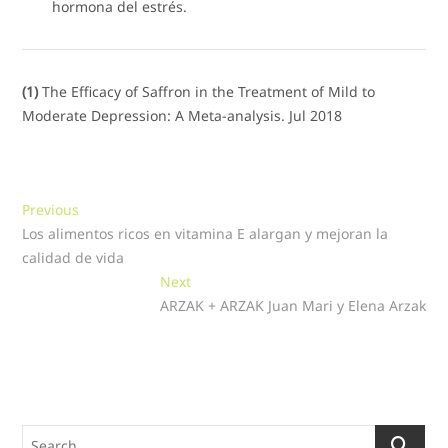
hormona del estrés.
(1)
The Efficacy of Saffron in the Treatment of Mild to
Moderate Depression: A Meta-analysis. Jul 2018
Navegación
Previous
Previous
post:
Los alimentos ricos en vitamina E alargan y mejoran la
de
calidad de vida
entradas
Next
Next
post:
ARZAK + ARZAK Juan Mari y Elena Arzak
Search