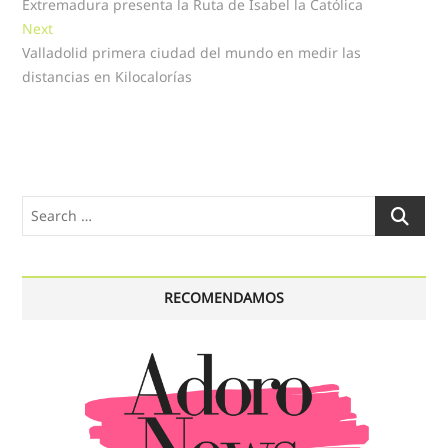
post:
Extremadura presenta la Ruta de Isabel la Católica
de
Next
Next
entradas
post:
Valladolid primera ciudad del mundo en medir las
distancias en Kilocalorías
Search
…
RECOMENDAMOS