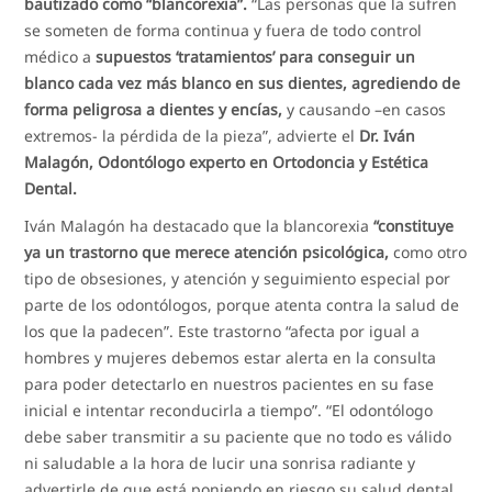
bautizado como “blancorexia”.
“Las personas que la sufren
se someten de forma continua y fuera de todo control
médico a
supuestos ‘tratamientos’ para conseguir un
blanco cada vez más blanco en sus dientes, agrediendo de
forma peligrosa a dientes y encías,
y causando –en casos
extremos- la pérdida de la pieza”, advierte el
Dr. Iván
Malagón, Odontólogo experto en Ortodoncia y Estética
Dental.
Iván Malagón ha destacado que la blancorexia
“constituye
ya un trastorno que merece atención psicológica,
como otro
tipo de obsesiones, y atención y seguimiento especial por
parte de los odontólogos, porque atenta contra la salud de
los que la padecen”. Este trastorno “afecta por igual a
hombres y mujeres debemos estar alerta en la consulta
para poder detectarlo en nuestros pacientes en su fase
inicial e intentar reconducirla a tiempo”. “El odontólogo
debe saber transmitir a su paciente que no todo es válido
ni saludable a la hora de lucir una sonrisa radiante y
advertirle de que está poniendo en riesgo su salud dental,