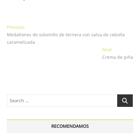
Navegación
Previous
Previous
post:
Medallones de solomillo de ternera con salsa de cebolla
de
caramelizada
entradas
Next
Next
post:
Crema de piña
Search
…
RECOMENDAMOS