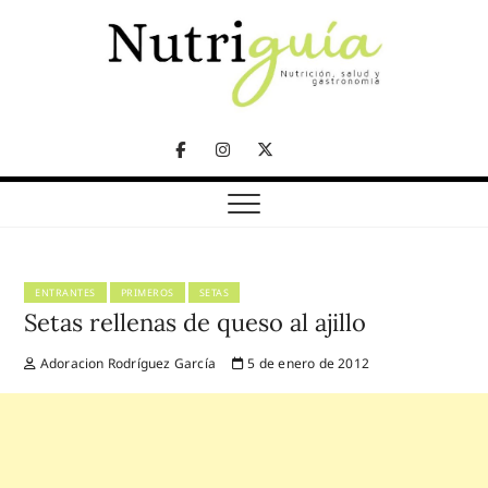
Skip
to
content
NUTRICIÓN, SALUD Y GASTRONOMÍA
Nutriguía (Desde
Facebook
Instagram
Twitter
2002)
Telegram
ENTRANTES
PRIMEROS
SETAS
Setas rellenas de queso al ajillo
Adoracion Rodríguez García
5 de enero de 2012